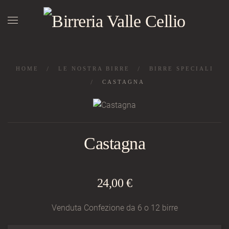
Skip to main content
HOME
LE NOSTRA BIRRE
BIRRE SPECIALI
CASTAGNA
Castagna
24,00 €
Venduta Confezione da 6 o 12 birre